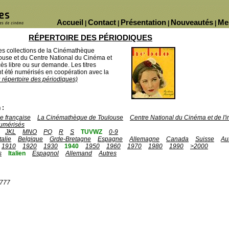
Accueil
Contact
Présentation
Nouveautés
Me
|
|
|
|
RÉPERTOIRE DES PÉRIODIQUES
des collections de la Cinémathèque
ouse et du Centre National du Cinéma et
ès libre ou sur demande. Les titres
 été numérisés en coopération avec la
u répertoire des périodiques)
 :
 française
La Cinémathèque de Toulouse
Centre National du Cinéma et de l
umérisés
JKL
MNO
PQ
R
S
TUVWZ
0-9
Italie
Belgique
Grde-Bretagne
Espagne
Allemagne
Canada
Suisse
Au
1910
1920
1930
1940
1950
1960
1970
1980
1990
>2000
s
Italien
Espagnol
Allemand
Autres
1777