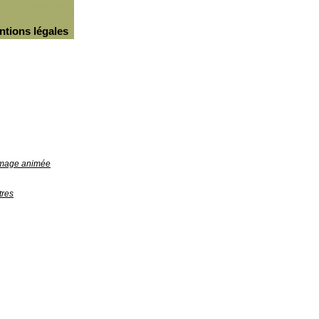
ntions légales
'image animée
tres