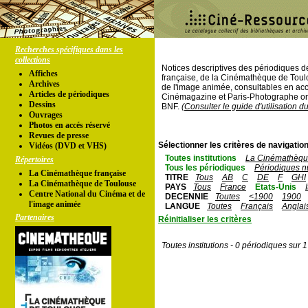
Recherches spécifiques dans les
collections
Notices descriptives des périodiques 
Affiches
française, de la Cinémathèque de Toul
Archives
de l'image animée, consultables en acc
Articles de périodiques
Cinémagazine et Paris-Photographe ont
Dessins
BNF.
(Consulter le guide d'utilisation d
Ouvrages
Photos en accés réservé
Revues de presse
Sélectionner les critères de navigation
Vidéos (DVD et VHS)
Toutes institutions
La Cinémathèque
Répertoires
Tous les périodiques
Périodiques n
La Cinémathèque française
TITRE
Tous
AB
C
DE
F
GHI
La Cinémathèque de Toulouse
PAYS
Tous
France
Etats-Unis
Centre National du Cinéma et de
DECENNIE
Toutes
<1900
1900
l'image animée
LANGUE
Toutes
Français
Anglai
Partenaires
Réinitialiser les critères
Toutes institutions - 0 périodiques sur 