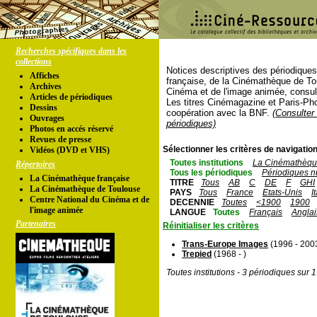
Recherches spécifiques dans les
collections
Notices descriptives des périodique
Affiches
française, de la Cinémathèque de To
Archives
Cinéma et de l'image animée, consul
Articles de périodiques
Les titres Cinémagazine et Paris-Ph
Dessins
coopération avec la BNF.
(Consulter 
Ouvrages
périodiques)
Photos en accés réservé
Revues de presse
Sélectionner les critères de navigation
Vidéos (DVD et VHS)
Toutes institutions
La Cinémathèque
Répertoires
Tous les périodiques
Périodiques n
La Cinémathèque française
TITRE
Tous
AB
C
DE
F
GHI
La Cinémathèque de Toulouse
PAYS
Tous
France
Etats-Unis
I
Centre National du Cinéma et de
DECENNIE
Toutes
<1900
1900
l'image animée
LANGUE
Toutes
Français
Anglai
Partenaires
Réinitialiser les critères
Trans-Europe Images
(1996 - 200
Trepied
(1968 - )
Toutes institutions - 3 périodiques sur 