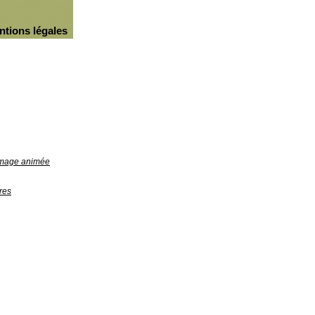
ntions légales
'image animée
res