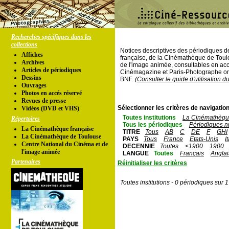
Recherches spécifiques dans les
collections
Notices descriptives des périodiques 
Affiches
française, de la Cinémathèque de Toul
Archives
de l'image animée, consultables en acc
Articles de périodiques
Cinémagazine et Paris-Photographe ont
Dessins
BNF.
(Consulter le guide d'utilisation d
Ouvrages
Photos en accés réservé
Revues de presse
Sélectionner les critères de navigation
Vidéos (DVD et VHS)
Toutes institutions
La Cinémathèque
Répertoires
Tous les périodiques
Périodiques n
La Cinémathèque française
TITRE
Tous
AB
C
DE
F
GHI
La Cinémathèque de Toulouse
PAYS
Tous
France
Etats-Unis
I
Centre National du Cinéma et de
DECENNIE
Toutes
<1900
1900
l'image animée
LANGUE
Toutes
Français
Anglai
Partenaires
Réinitialiser les critères
Toutes institutions - 0 périodiques sur 