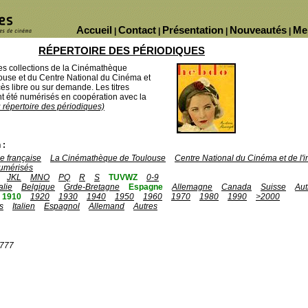
Accueil
Contact
Présentation
Nouveautés
Me
|
|
|
|
RÉPERTOIRE DES PÉRIODIQUES
des collections de la Cinémathèque
ouse et du Centre National du Cinéma et
ès libre ou sur demande. Les titres
 été numérisés en coopération avec la
u répertoire des périodiques)
 :
 française
La Cinémathèque de Toulouse
Centre National du Cinéma et de l
umérisés
JKL
MNO
PQ
R
S
TUVWZ
0-9
talie
Belgique
Grde-Bretagne
Espagne
Allemagne
Canada
Suisse
Aut
1910
1920
1930
1940
1950
1960
1970
1980
1990
>2000
s
Italien
Espagnol
Allemand
Autres
1777