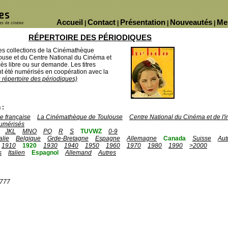
Accueil
Contact
Présentation
Nouveautés
Me
|
|
|
|
RÉPERTOIRE DES PÉRIODIQUES
des collections de la Cinémathèque
ouse et du Centre National du Cinéma et
ès libre ou sur demande. Les titres
 été numérisés en coopération avec la
u répertoire des périodiques)
 :
 française
La Cinémathèque de Toulouse
Centre National du Cinéma et de l
umérisés
JKL
MNO
PQ
R
S
TUVWZ
0-9
talie
Belgique
Grde-Bretagne
Espagne
Allemagne
Canada
Suisse
Aut
1910
1920
1930
1940
1950
1960
1970
1980
1990
>2000
s
Italien
Espagnol
Allemand
Autres
1777