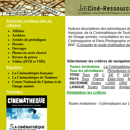
Recherches spécifiques dans les
collections
Notices descriptives des périodiques 
Affiches
française, de la Cinémathèque de Toul
Archives
de l'image animée, consultables en acc
Articles de périodiques
Cinémagazine et Paris-Photographe ont
Dessins
BNF.
(Consulter le guide d'utilisation d
Ouvrages
Photos en accés réservé
Revues de presse
Sélectionner les critères de navigation
Vidéos (DVD et VHS)
Toutes institutions
La Cinémathèque
Répertoires
Tous les périodiques
Périodiques n
La Cinémathèque française
TITRE
Tous
AB
C
DE
F
GHI
La Cinémathèque de Toulouse
PAYS
Tous
France
Etats-Unis
I
Centre National du Cinéma et de
DECENNIE
Toutes
<1900
1900
l'image animée
LANGUE
Toutes
Français
Anglai
Partenaires
Réinitialiser les critères
Toutes institutions - 0 périodiques sur 