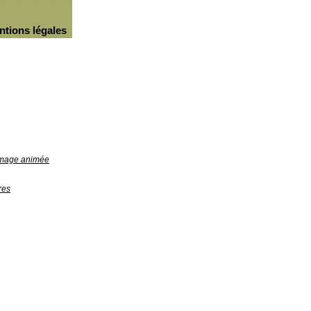
ntions légales
'image animée
res