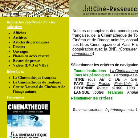
Recherches spécifiques dans les
collections
Notices descriptives des périodique
Affiches
française, de la Cinémathèque de To
Archives
Cinéma et de l'image animée, consul
Articles de périodiques
Les titres Cinémagazine et Paris-Ph
Dessins
coopération avec la BNF.
(Consulter 
Ouvrages
périodiques)
Photos en accés réservé
Revues de presse
Sélectionner les critères de navigation
Vidéos (DVD et VHS)
Toutes institutions
La Cinémathèque
Répertoires
Tous les périodiques
Périodiques n
La Cinémathèque française
TITRE
Tous
AB
C
DE
F
GHI
La Cinémathèque de Toulouse
PAYS
Tous
France
Etats-Unis
I
Centre National du Cinéma et de
DECENNIE
Toutes
<1900
1900
l'image animée
LANGUE
Toutes
Français
Angla
Partenaires
Réinitialiser les critères
Toutes institutions - 0 périodiques sur 