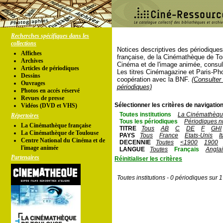
Recherches spécifiques dans les
collections
Notices descriptives des périodique
Affiches
française, de la Cinémathèque de To
Archives
Cinéma et de l'image animée, consul
Articles de périodiques
Les titres Cinémagazine et Paris-Ph
Dessins
coopération avec la BNF.
(Consulter 
Ouvrages
périodiques)
Photos en accés réservé
Revues de presse
Sélectionner les critères de navigation
Vidéos (DVD et VHS)
Toutes institutions
La Cinémathèque
Répertoires
Tous les périodiques
Périodiques n
La Cinémathèque française
TITRE
Tous
AB
C
DE
F
GHI
La Cinémathèque de Toulouse
PAYS
Tous
France
Etats-Unis
I
Centre National du Cinéma et de
DECENNIE
Toutes
<1900
1900
l'image animée
LANGUE
Toutes
Français
Angla
Partenaires
Réinitialiser les critères
Toutes institutions - 0 périodiques sur 