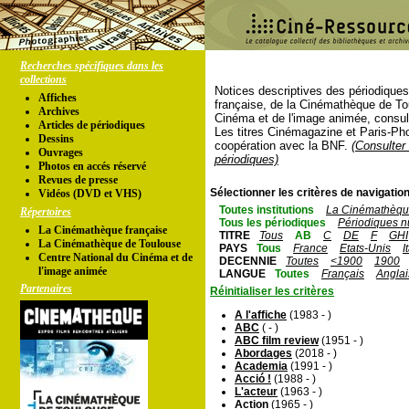
Recherches spécifiques dans les
collections
Notices descriptives des périodique
Affiches
française, de la Cinémathèque de To
Archives
Cinéma et de l'image animée, consul
Articles de périodiques
Les titres Cinémagazine et Paris-Ph
Dessins
coopération avec la BNF.
(Consulter 
Ouvrages
périodiques)
Photos en accés réservé
Revues de presse
Sélectionner les critères de navigation
Vidéos (DVD et VHS)
Toutes institutions
La Cinémathèque
Répertoires
Tous les périodiques
Périodiques n
La Cinémathèque française
TITRE
Tous
AB
C
DE
F
GHI
La Cinémathèque de Toulouse
PAYS
Tous
France
Etats-Unis
I
Centre National du Cinéma et de
DECENNIE
Toutes
<1900
1900
l'image animée
LANGUE
Toutes
Français
Anglai
Partenaires
Réinitialiser les critères
A l'affiche
(1983 - )
ABC
( - )
ABC film review
(1951 - )
Abordages
(2018 - )
Academia
(1991 - )
Acció !
(1988 - )
L'acteur
(1963 - )
Action
(1965 - )