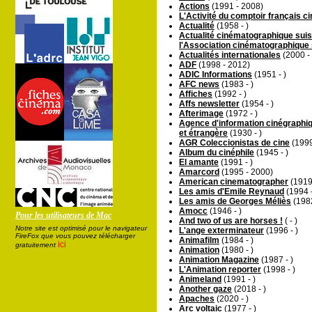
Actions
(1991 - 2008)
L'Activité du comptoir français 
Actualité
(1958 - )
Actualité cinématographique sui
l'Association cinématographique
Actualités internationales
(2000 - 
ADF
(1998 - 2012)
ADIC Informations
(1951 - )
AFC news
(1983 - )
Affiches
(1992 - )
Affs newsletter
(1954 - )
Afterimage
(1972 - )
Agence d'information cinégraphiq
et étrangère
(1930 - )
AGR Coleccionistas de cine
(1999
Album du cinéphile
(1945 - )
El amante
(1991 - )
Amarcord
(1995 - 2000)
American cinematographer
(1919 
Les amis d'Emile Reynaud
(1994 -
Les amis de Georges Méliès
(1982
Amocc
(1946 - )
Pour les utilisateurs de Mac
And two of us are horses !
( - )
Notre site est optimisé pour le navigateur
L'ange exterminateur
(1996 - )
FireFox que vous pouvez télécharger
Animafilm
(1984 - )
ici
gratuitement
Animation
(1980 - )
Animation Magazine
(1987 - )
L'Animation reporter
(1998 - )
Animeland
(1991 - )
Another gaze
(2018 - )
Apaches
(2020 - )
Arc voltaic
(1977 - )