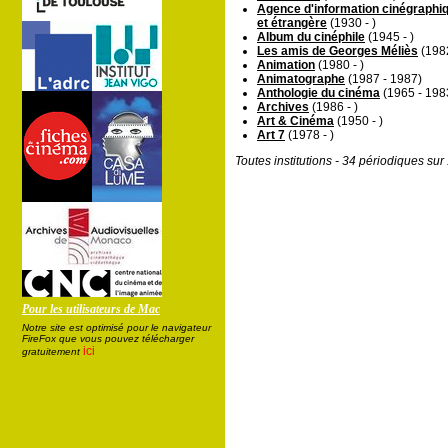
Agence d'information cinégraphiq
et étrangère
(1930 - )
Album du cinéphile
(1945 - )
Les amis de Georges Méliès
(1982
Animation
(1980 - )
Animatographe
(1987 - 1987)
Anthologie du cinéma
(1965 - 198
Archives
(1986 - )
Art & Cinéma
(1950 - )
Art 7
(1978 - )
Toutes institutions - 34 périodiques su
Pour les utilisateurs de Mac
Notre site est optimisé pour le navigateur
FireFox que vous pouvez télécharger
ici
gratuitement