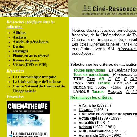
Recherches spécifiques dans les
collections
Notices descriptives des périodique
Affiches
française, de la Cinémathèque de To
Archives
Cinéma et de l'image animée, consul
Articles de périodiques
Les titres Cinémagazine et Paris-Ph
Dessins
coopération avec la BNF.
(Consulter 
Ouvrages
périodiques)
Photos en accés réservé
Revues de presse
Sélectionner les critères de navigation
Vidéos (DVD et VHS)
Toutes institutions
La Cinémathèque
Répertoires
Tous les périodiques
Périodiques n
La Cinémathèque française
TITRE
Tous
AB
C
DE
F
GHI
La Cinémathèque de Toulouse
PAYS
Tous
France
Etats-Unis
I
Centre National du Cinéma et de
DECENNIE
Toutes
<1900
1900
l'image animée
LANGUE
Toutes
Français
Anglai
Partenaires
Réinitialiser les critères
A l'affiche
(1983 - )
L'acteur
(1963 - )
L'Activité du comptoir français 
Actua ciné
(1979 - 1999)
Actualité
(1958 - )
Adhoua
(1980 - 1981)
ADIC Informations
(1951 - )
Admiranda
(1986 - 1996)