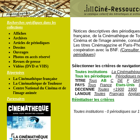
Recherches spécifiques dans les
collections
Notices descriptives des périodique
Affiches
française, de la Cinémathèque de To
Archives
Cinéma et de l'image animée, consul
Articles de périodiques
Les titres Cinémagazine et Paris-Ph
Dessins
coopération avec la BNF.
(Consulter 
Ouvrages
périodiques)
Photos en accés réservé
Revues de presse
Sélectionner les critères de navigation
Vidéos (DVD et VHS)
Toutes institutions
La Cinémathèque
Répertoires
Tous les périodiques
Périodiques n
La Cinémathèque française
TITRE
Tous
AB
C
DE
F
GHI
La Cinémathèque de Toulouse
PAYS
Tous
France
Etats-Unis
Centre National du Cinéma et de
DECENNIE
Toutes
<1900
1900
l'image animée
LANGUE
Toutes
Français
Anglai
Partenaires
Réinitialiser les critères
Toutes institutions - 0 périodiques sur 