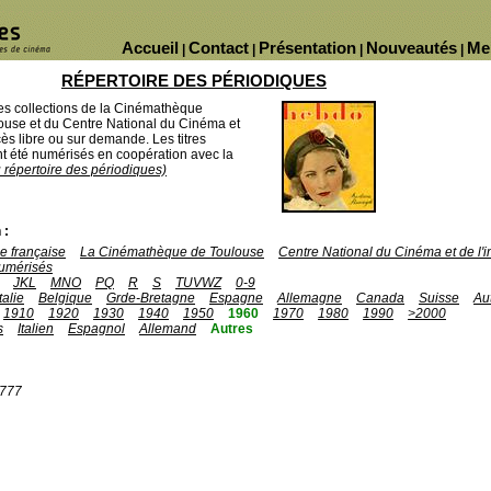
Accueil
Contact
Présentation
Nouveautés
Me
|
|
|
|
RÉPERTOIRE DES PÉRIODIQUES
des collections de la Cinémathèque
ouse et du Centre National du Cinéma et
ès libre ou sur demande. Les titres
 été numérisés en coopération avec la
u répertoire des périodiques)
 :
 française
La Cinémathèque de Toulouse
Centre National du Cinéma et de l
umérisés
JKL
MNO
PQ
R
S
TUVWZ
0-9
Italie
Belgique
Grde-Bretagne
Espagne
Allemagne
Canada
Suisse
Au
1910
1920
1930
1940
1950
1960
1970
1980
1990
>2000
s
Italien
Espagnol
Allemand
Autres
1777