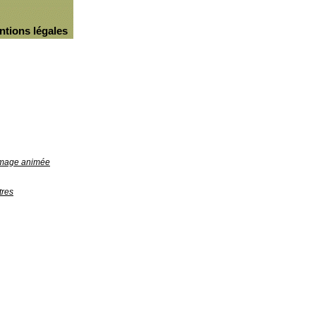
ntions légales
'image animée
tres