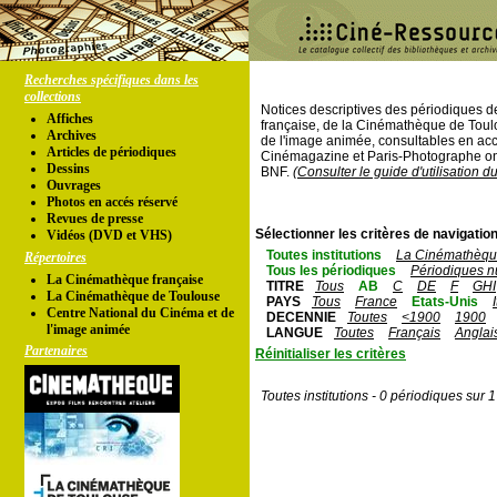
Recherches spécifiques dans les
collections
Notices descriptives des périodiques 
Affiches
française, de la Cinémathèque de Toul
Archives
de l'image animée, consultables en acc
Articles de périodiques
Cinémagazine et Paris-Photographe ont
Dessins
BNF.
(Consulter le guide d'utilisation d
Ouvrages
Photos en accés réservé
Revues de presse
Sélectionner les critères de navigation
Vidéos (DVD et VHS)
Toutes institutions
La Cinémathèque
Répertoires
Tous les périodiques
Périodiques n
La Cinémathèque française
TITRE
Tous
AB
C
DE
F
GHI
La Cinémathèque de Toulouse
PAYS
Tous
France
Etats-Unis
Centre National du Cinéma et de
DECENNIE
Toutes
<1900
1900
l'image animée
LANGUE
Toutes
Français
Anglai
Partenaires
Réinitialiser les critères
Toutes institutions - 0 périodiques sur 