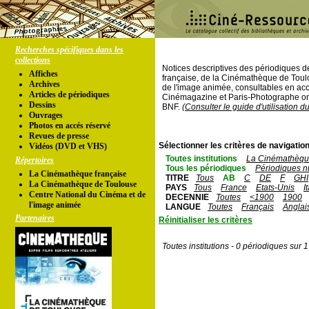
Recherches spécifiques dans les
collections
Notices descriptives des périodiques 
Affiches
française, de la Cinémathèque de Toul
Archives
de l'image animée, consultables en acc
Articles de périodiques
Cinémagazine et Paris-Photographe ont
Dessins
BNF.
(Consulter le guide d'utilisation d
Ouvrages
Photos en accés réservé
Revues de presse
Sélectionner les critères de navigation
Vidéos (DVD et VHS)
Toutes institutions
La Cinémathèque
Répertoires
Tous les périodiques
Périodiques n
La Cinémathèque française
TITRE
Tous
AB
C
DE
F
GHI
La Cinémathèque de Toulouse
PAYS
Tous
France
Etats-Unis
I
Centre National du Cinéma et de
DECENNIE
Toutes
<1900
1900
l'image animée
LANGUE
Toutes
Français
Anglai
Partenaires
Réinitialiser les critères
Toutes institutions - 0 périodiques sur 