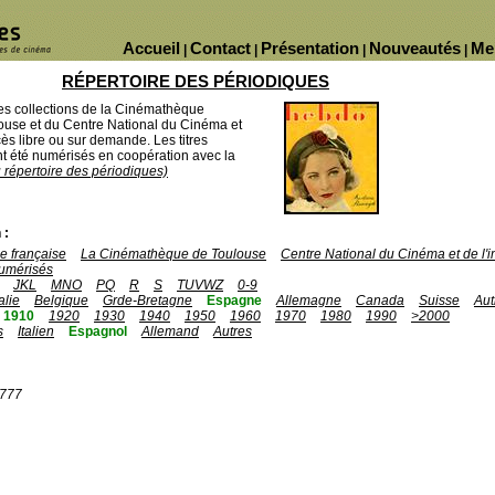
Accueil
Contact
Présentation
Nouveautés
Me
|
|
|
|
RÉPERTOIRE DES PÉRIODIQUES
des collections de la Cinémathèque
ouse et du Centre National du Cinéma et
ès libre ou sur demande. Les titres
 été numérisés en coopération avec la
u répertoire des périodiques)
 :
 française
La Cinémathèque de Toulouse
Centre National du Cinéma et de l
umérisés
JKL
MNO
PQ
R
S
TUVWZ
0-9
talie
Belgique
Grde-Bretagne
Espagne
Allemagne
Canada
Suisse
Aut
1910
1920
1930
1940
1950
1960
1970
1980
1990
>2000
s
Italien
Espagnol
Allemand
Autres
1777