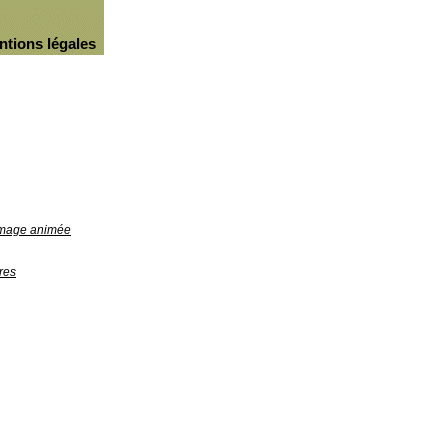
ntions légales
'image animée
res