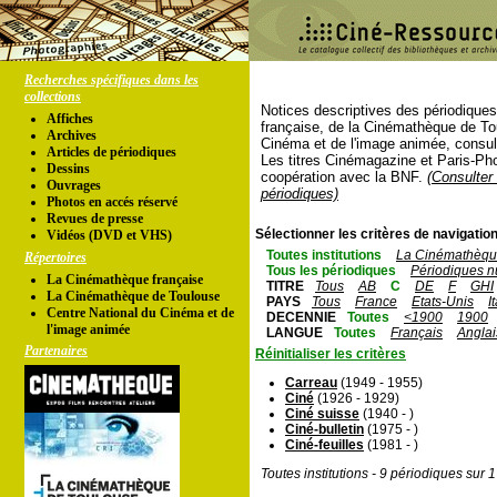
Recherches spécifiques dans les
collections
Notices descriptives des périodique
Affiches
française, de la Cinémathèque de To
Archives
Cinéma et de l'image animée, consul
Articles de périodiques
Les titres Cinémagazine et Paris-Ph
Dessins
coopération avec la BNF.
(Consulter 
Ouvrages
périodiques)
Photos en accés réservé
Revues de presse
Sélectionner les critères de navigation
Vidéos (DVD et VHS)
Toutes institutions
La Cinémathèque
Répertoires
Tous les périodiques
Périodiques n
La Cinémathèque française
TITRE
Tous
AB
C
DE
F
GHI
La Cinémathèque de Toulouse
PAYS
Tous
France
Etats-Unis
I
Centre National du Cinéma et de
DECENNIE
Toutes
<1900
1900
l'image animée
LANGUE
Toutes
Français
Anglai
Partenaires
Réinitialiser les critères
Carreau
(1949 - 1955)
Ciné
(1926 - 1929)
Ciné suisse
(1940 - )
Ciné-bulletin
(1975 - )
Ciné-feuilles
(1981 - )
Toutes institutions - 9 périodiques sur 