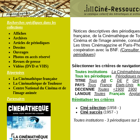
Recherches spécifiques dans les
collections
Notices descriptives des périodique
Affiches
française, de la Cinémathèque de To
Archives
Cinéma et de l'image animée, consul
Articles de périodiques
Les titres Cinémagazine et Paris-Ph
Dessins
coopération avec la BNF.
(Consulter 
Ouvrages
périodiques)
Photos en accés réservé
Revues de presse
Sélectionner les critères de navigation
Vidéos (DVD et VHS)
Toutes institutions
La Cinémathèque
Répertoires
Tous les périodiques
Périodiques n
La Cinémathèque française
TITRE
Tous
AB
C
DE
F
GHI
La Cinémathèque de Toulouse
PAYS
Tous
France
Etats-Unis
I
Centre National du Cinéma et de
DECENNIE
Toutes
<1900
1900
l'image animée
LANGUE
Toutes
Français
Angla
Partenaires
Réinitialiser les critères
Ciné sélection
(1958 - )
Ciné succès
(1957 - )
Toutes institutions - 3 périodiques sur 