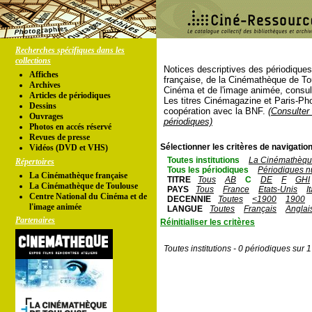
Recherches spécifiques dans les
collections
Notices descriptives des périodique
Affiches
française, de la Cinémathèque de To
Archives
Cinéma et de l'image animée, consul
Articles de périodiques
Les titres Cinémagazine et Paris-Ph
Dessins
coopération avec la BNF.
(Consulter 
Ouvrages
périodiques)
Photos en accés réservé
Revues de presse
Sélectionner les critères de navigation
Vidéos (DVD et VHS)
Toutes institutions
La Cinémathèque
Répertoires
Tous les périodiques
Périodiques n
La Cinémathèque française
TITRE
Tous
AB
C
DE
F
GHI
La Cinémathèque de Toulouse
PAYS
Tous
France
Etats-Unis
I
Centre National du Cinéma et de
DECENNIE
Toutes
<1900
1900
l'image animée
LANGUE
Toutes
Français
Anglai
Partenaires
Réinitialiser les critères
Toutes institutions - 0 périodiques sur 