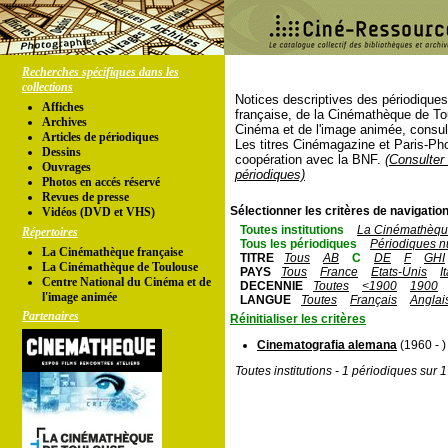
Recherches spécifiques dans les
collections
Notices descriptives des périodique
Affiches
française, de la Cinémathèque de To
Archives
Cinéma et de l'image animée, consul
Articles de périodiques
Les titres Cinémagazine et Paris-Ph
Dessins
coopération avec la BNF.
(Consulter 
Ouvrages
périodiques)
Photos en accés réservé
Revues de presse
Sélectionner les critères de navigation
Vidéos (DVD et VHS)
Toutes institutions
La Cinémathèque
Répertoires
Tous les périodiques
Périodiques n
La Cinémathèque française
TITRE
Tous
AB
C
DE
F
GHI
La Cinémathèque de Toulouse
PAYS
Tous
France
Etats-Unis
I
Centre National du Cinéma et de
DECENNIE
Toutes
<1900
1900
l'image animée
LANGUE
Toutes
Français
Anglai
Partenaires
Réinitialiser les critères
Cinematografia alemana
(1960 - )
Toutes institutions - 1 périodiques sur 