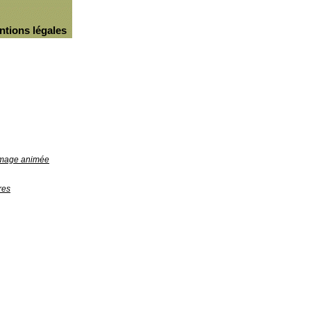
ntions légales
'image animée
res