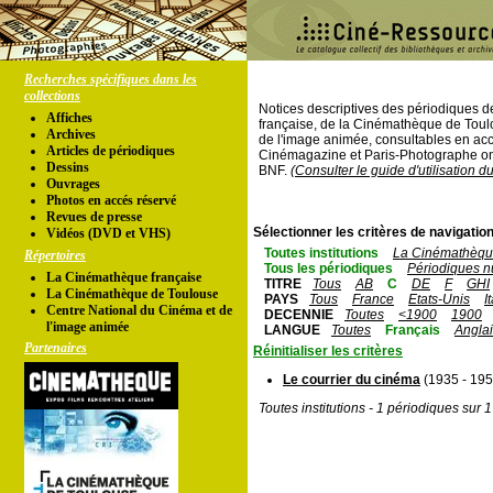
Recherches spécifiques dans les
collections
Notices descriptives des périodiques 
Affiches
française, de la Cinémathèque de Toul
Archives
de l'image animée, consultables en acc
Articles de périodiques
Cinémagazine et Paris-Photographe ont
Dessins
BNF.
(Consulter le guide d'utilisation d
Ouvrages
Photos en accés réservé
Revues de presse
Sélectionner les critères de navigation
Vidéos (DVD et VHS)
Toutes institutions
La Cinémathèque
Répertoires
Tous les périodiques
Périodiques n
La Cinémathèque française
TITRE
Tous
AB
C
DE
F
GHI
La Cinémathèque de Toulouse
PAYS
Tous
France
Etats-Unis
I
Centre National du Cinéma et de
DECENNIE
Toutes
<1900
1900
l'image animée
LANGUE
Toutes
Français
Angla
Partenaires
Réinitialiser les critères
Le courrier du cinéma
(1935 - 195
Toutes institutions - 1 périodiques sur 