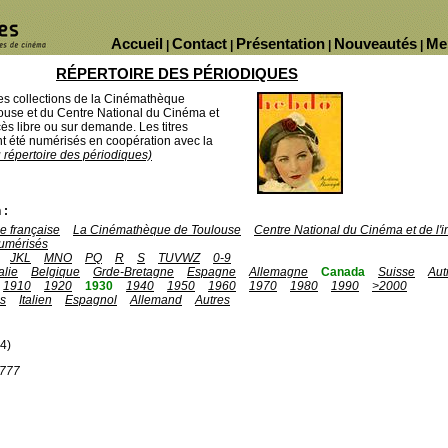
Accueil
Contact
Présentation
Nouveautés
Me
|
|
|
|
RÉPERTOIRE DES PÉRIODIQUES
des collections de la Cinémathèque
ouse et du Centre National du Cinéma et
ès libre ou sur demande. Les titres
 été numérisés en coopération avec la
u répertoire des périodiques)
 :
 française
La Cinémathèque de Toulouse
Centre National du Cinéma et de l
umérisés
JKL
MNO
PQ
R
S
TUVWZ
0-9
talie
Belgique
Grde-Bretagne
Espagne
Allemagne
Canada
Suisse
Aut
1910
1920
1930
1940
1950
1960
1970
1980
1990
>2000
is
Italien
Espagnol
Allemand
Autres
4)
1777