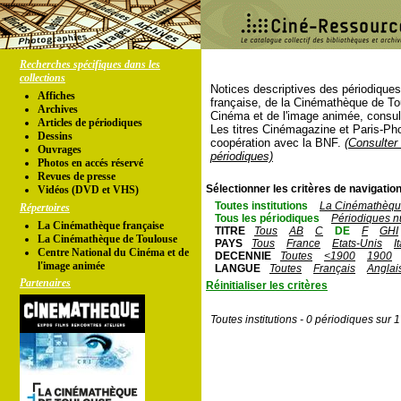
Recherches spécifiques dans les
collections
Notices descriptives des périodique
Affiches
française, de la Cinémathèque de To
Archives
Cinéma et de l'image animée, consul
Articles de périodiques
Les titres Cinémagazine et Paris-Ph
Dessins
coopération avec la BNF.
(Consulter 
Ouvrages
périodiques)
Photos en accés réservé
Revues de presse
Sélectionner les critères de navigation
Vidéos (DVD et VHS)
Toutes institutions
La Cinémathèque
Répertoires
Tous les périodiques
Périodiques n
La Cinémathèque française
TITRE
Tous
AB
C
DE
F
GHI
La Cinémathèque de Toulouse
PAYS
Tous
France
Etats-Unis
I
Centre National du Cinéma et de
DECENNIE
Toutes
<1900
1900
l'image animée
LANGUE
Toutes
Français
Anglai
Partenaires
Réinitialiser les critères
Toutes institutions - 0 périodiques sur 