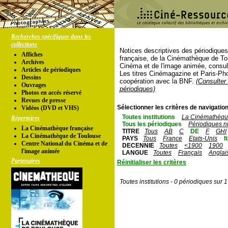
Recherches spécifiques dans les
collections
Notices descriptives des périodique
Affiches
française, de la Cinémathèque de To
Archives
Cinéma et de l'image animée, consul
Articles de périodiques
Les titres Cinémagazine et Paris-Ph
Dessins
coopération avec la BNF.
(Consulter 
Ouvrages
périodiques)
Photos en accés réservé
Revues de presse
Sélectionner les critères de navigation
Vidéos (DVD et VHS)
Toutes institutions
La Cinémathèque
Répertoires
Tous les périodiques
Périodiques n
La Cinémathèque française
TITRE
Tous
AB
C
DE
F
GHI
La Cinémathèque de Toulouse
PAYS
Tous
France
Etats-Unis
I
Centre National du Cinéma et de
DECENNIE
Toutes
<1900
1900
l'image animée
LANGUE
Toutes
Français
Anglai
Partenaires
Réinitialiser les critères
Toutes institutions - 0 périodiques sur 