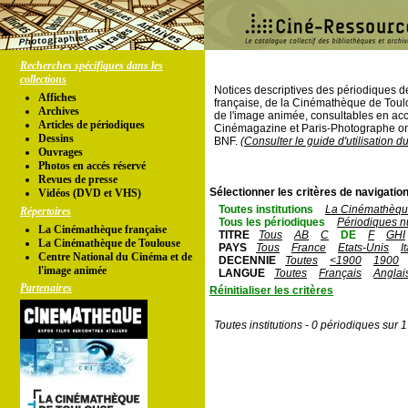
Recherches spécifiques dans les
collections
Notices descriptives des périodiques 
Affiches
française, de la Cinémathèque de Toul
Archives
de l'image animée, consultables en acc
Articles de périodiques
Cinémagazine et Paris-Photographe ont
Dessins
BNF.
(Consulter le guide d'utilisation d
Ouvrages
Photos en accés réservé
Revues de presse
Sélectionner les critères de navigation
Vidéos (DVD et VHS)
Toutes institutions
La Cinémathèque
Répertoires
Tous les périodiques
Périodiques n
La Cinémathèque française
TITRE
Tous
AB
C
DE
F
GHI
La Cinémathèque de Toulouse
PAYS
Tous
France
Etats-Unis
I
Centre National du Cinéma et de
DECENNIE
Toutes
<1900
1900
l'image animée
LANGUE
Toutes
Français
Anglai
Partenaires
Réinitialiser les critères
Toutes institutions - 0 périodiques sur 