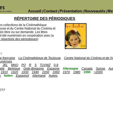
Accueil
Contact
Présentation
Nouveautés
Me
|
|
|
|
RÉPERTOIRE DES PÉRIODIQUES
des collections de la Cinémathèque
ouse et du Centre National du Cinéma et
ès libre ou sur demande. Les titres
 été numérisés en coopération avec la
u répertoire des périodiques)
 :
 française
La Cinémathèque de Toulouse
Centre National du Cinéma et de l
umérisés
JKL
MNO
PQ
R
S
TUVWZ
0-9
talie
Belgique
Grde-Bretagne
Espagne
Allemagne
Canada
Suisse
Aut
1910
1920
1930
1940
1950
1960
1970
1980
1990
>2000
s
Italien
Espagnol
Allemand
Autres
1777