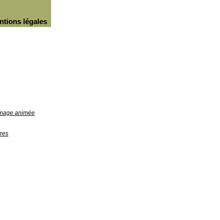
ntions légales
'image animée
res