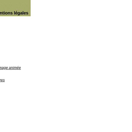
ntions légales
'image animée
res