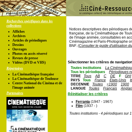
Recherches spécifiques dans les
collections
Notices descriptives des périodiques 
Affiches
française, de la Cinémathèque de Toul
Archives
de l'image animée, consultables en acc
Articles de périodiques
Cinémagazine et Paris-Photographe ont
Dessins
BNF.
(Consulter le guide d'utilisation d
Ouvrages
Photos en accés réservé
Revues de presse
Sélectionner les critères de navigation
Vidéos (DVD et VHS)
Toutes institutions
La Cinémathèque
Répertoires
Tous les périodiques
Périodiques n
La Cinémathèque française
TITRE
Tous
AB
C
DE
F
GHI
La Cinémathèque de Toulouse
PAYS
Tous
France
Etats-Unis
I
Centre National du Cinéma et de
DECENNIE
Toutes
<1900
1900
l'image animée
LANGUE
Toutes
Français
Anglai
Partenaires
Réinitialiser les critères
Ferrania
(1947 - 1967)
Film
(1937 - )
Toutes institutions - 4 périodiques sur 