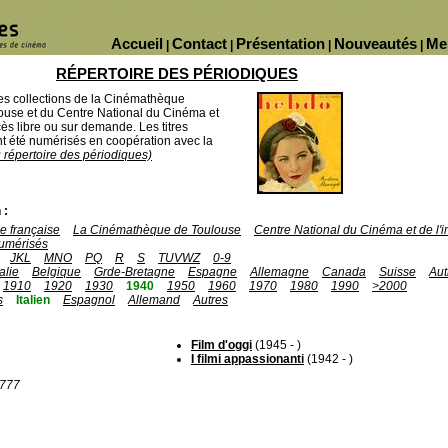
Accueil
Contact
Présentation
Nouveautés
Me
|
|
|
|
RÉPERTOIRE DES PÉRIODIQUES
des collections de la Cinémathèque
ouse et du Centre National du Cinéma et
ès libre ou sur demande. Les titres
 été numérisés en coopération avec la
u répertoire des périodiques)
 :
 française
La Cinémathèque de Toulouse
Centre National du Cinéma et de l
umérisés
JKL
MNO
PQ
R
S
TUVWZ
0-9
talie
Belgique
Grde-Bretagne
Espagne
Allemagne
Canada
Suisse
Aut
1910
1920
1930
1940
1950
1960
1970
1980
1990
>2000
s
Italien
Espagnol
Allemand
Autres
Film d'oggi
(1945 - )
I filmi appassionanti
(1942 - )
1777