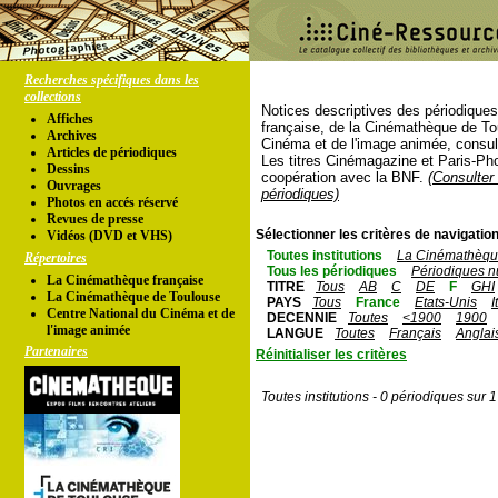
Recherches spécifiques dans les
collections
Notices descriptives des périodique
Affiches
française, de la Cinémathèque de To
Archives
Cinéma et de l'image animée, consul
Articles de périodiques
Les titres Cinémagazine et Paris-Ph
Dessins
coopération avec la BNF.
(Consulter 
Ouvrages
périodiques)
Photos en accés réservé
Revues de presse
Sélectionner les critères de navigation
Vidéos (DVD et VHS)
Toutes institutions
La Cinémathèque
Répertoires
Tous les périodiques
Périodiques n
La Cinémathèque française
TITRE
Tous
AB
C
DE
F
GHI
La Cinémathèque de Toulouse
PAYS
Tous
France
Etats-Unis
I
Centre National du Cinéma et de
DECENNIE
Toutes
<1900
1900
l'image animée
LANGUE
Toutes
Français
Anglai
Partenaires
Réinitialiser les critères
Toutes institutions - 0 périodiques sur 