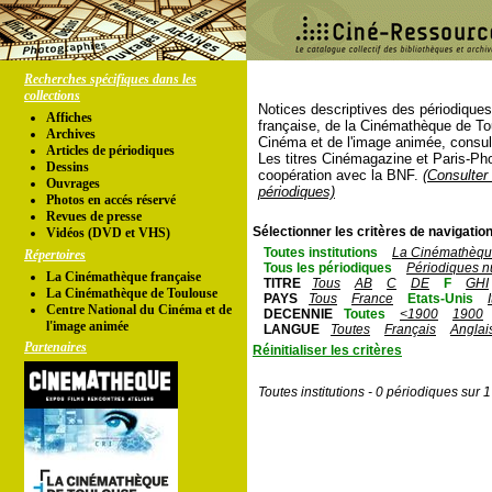
Recherches spécifiques dans les
collections
Notices descriptives des périodique
Affiches
française, de la Cinémathèque de To
Archives
Cinéma et de l'image animée, consul
Articles de périodiques
Les titres Cinémagazine et Paris-Ph
Dessins
coopération avec la BNF.
(Consulter 
Ouvrages
périodiques)
Photos en accés réservé
Revues de presse
Sélectionner les critères de navigation
Vidéos (DVD et VHS)
Toutes institutions
La Cinémathèque
Répertoires
Tous les périodiques
Périodiques n
La Cinémathèque française
TITRE
Tous
AB
C
DE
F
GHI
La Cinémathèque de Toulouse
PAYS
Tous
France
Etats-Unis
Centre National du Cinéma et de
DECENNIE
Toutes
<1900
1900
l'image animée
LANGUE
Toutes
Français
Anglai
Partenaires
Réinitialiser les critères
Toutes institutions - 0 périodiques sur 