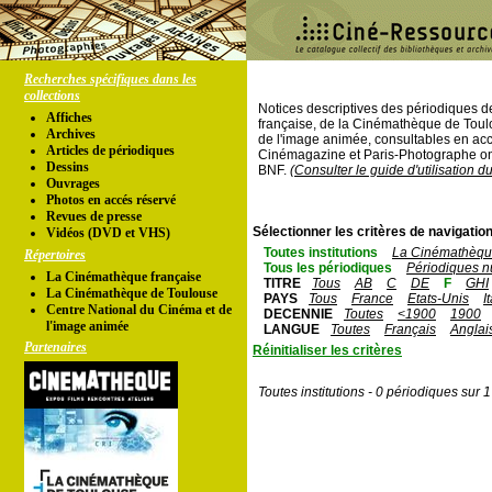
Recherches spécifiques dans les
collections
Notices descriptives des périodiques 
Affiches
française, de la Cinémathèque de Toul
Archives
de l'image animée, consultables en acc
Articles de périodiques
Cinémagazine et Paris-Photographe ont
Dessins
BNF.
(Consulter le guide d'utilisation d
Ouvrages
Photos en accés réservé
Revues de presse
Sélectionner les critères de navigation
Vidéos (DVD et VHS)
Toutes institutions
La Cinémathèque
Répertoires
Tous les périodiques
Périodiques n
La Cinémathèque française
TITRE
Tous
AB
C
DE
F
GHI
La Cinémathèque de Toulouse
PAYS
Tous
France
Etats-Unis
I
Centre National du Cinéma et de
DECENNIE
Toutes
<1900
1900
l'image animée
LANGUE
Toutes
Français
Anglai
Partenaires
Réinitialiser les critères
Toutes institutions - 0 périodiques sur 