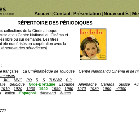
Accueil
Contact
Présentation
Nouveautés
Me
|
|
|
|
RÉPERTOIRE DES PÉRIODIQUES
des collections de la Cinémathèque
ouse et du Centre National du Cinéma et
ès libre ou sur demande. Les titres
 été numérisés en coopération avec la
u répertoire des périodiques)
 :
 française
La Cinémathèque de Toulouse
Centre National du Cinéma et de l
umérisés
JKL
MNO
PQ
R
S
TUVWZ
0-9
talie
Belgique
Grde-Bretagne
Espagne
Allemagne
Canada
Suisse
Au
1910
1920
1930
1940
1950
1960
1970
1980
1990
>2000
s
Italien
Espagnol
Allemand
Autres
1777