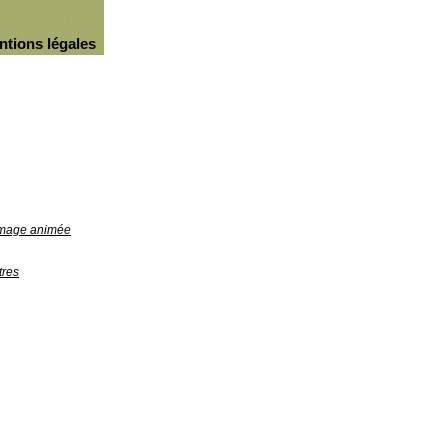
ntions légales
'image animée
tres