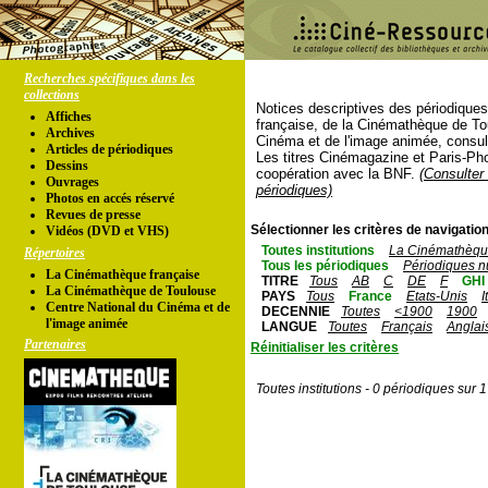
Recherches spécifiques dans les
collections
Notices descriptives des périodique
Affiches
française, de la Cinémathèque de To
Archives
Cinéma et de l'image animée, consul
Articles de périodiques
Les titres Cinémagazine et Paris-Ph
Dessins
coopération avec la BNF.
(Consulter 
Ouvrages
périodiques)
Photos en accés réservé
Revues de presse
Sélectionner les critères de navigation
Vidéos (DVD et VHS)
Toutes institutions
La Cinémathèque
Répertoires
Tous les périodiques
Périodiques n
La Cinémathèque française
TITRE
Tous
AB
C
DE
F
GHI
La Cinémathèque de Toulouse
PAYS
Tous
France
Etats-Unis
I
Centre National du Cinéma et de
DECENNIE
Toutes
<1900
1900
l'image animée
LANGUE
Toutes
Français
Anglai
Partenaires
Réinitialiser les critères
Toutes institutions - 0 périodiques sur 