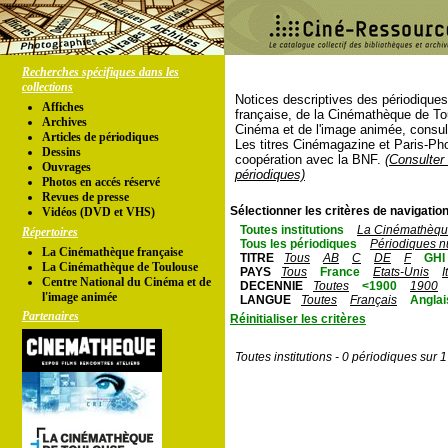
Recherches spécifiques dans les
collections
Notices descriptives des périodique
Affiches
française, de la Cinémathèque de To
Archives
Cinéma et de l'image animée, consul
Articles de périodiques
Les titres Cinémagazine et Paris-Ph
Dessins
coopération avec la BNF.
(Consulter 
Ouvrages
périodiques)
Photos en accés réservé
Revues de presse
Sélectionner les critères de navigation
Vidéos (DVD et VHS)
Toutes institutions
La Cinémathèque
Répertoires
Tous les périodiques
Périodiques n
La Cinémathèque française
TITRE
Tous
AB
C
DE
F
GHI
La Cinémathèque de Toulouse
PAYS
Tous
France
Etats-Unis
I
Centre National du Cinéma et de
DECENNIE
Toutes
<1900
1900
l'image animée
LANGUE
Toutes
Français
Anglai
Partenaires
Réinitialiser les critères
Toutes institutions - 0 périodiques sur 