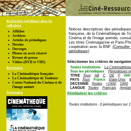
Recherches spécifiques dans les
collections
Notices descriptives des périodique
Affiches
française, de la Cinémathèque de To
Archives
Cinéma et de l'image animée, consul
Articles de périodiques
Les titres Cinémagazine et Paris-Ph
Dessins
coopération avec la BNF.
(Consulter 
Ouvrages
périodiques)
Photos en accés réservé
Revues de presse
Sélectionner les critères de navigation
Vidéos (DVD et VHS)
Toutes institutions
La Cinémathèque
Répertoires
Tous les périodiques
Périodiques n
La Cinémathèque française
TITRE
Tous
AB
C
DE
F
GHI
La Cinémathèque de Toulouse
PAYS
Tous
France
Etats-Unis
I
Centre National du Cinéma et de
DECENNIE
Toutes
<1900
1900
l'image animée
LANGUE
Toutes
Français
Anglai
Partenaires
Réinitialiser les critères
Toutes institutions - 0 périodiques sur 