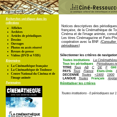
Recherches spécifiques dans les
collections
Notices descriptives des périodique
Affiches
française, de la Cinémathèque de To
Archives
Cinéma et de l'image animée, consul
Articles de périodiques
Les titres Cinémagazine et Paris-Ph
Dessins
coopération avec la BNF.
(Consulter 
Ouvrages
périodiques)
Photos en accés réservé
Revues de presse
Sélectionner les critères de navigation
Vidéos (DVD et VHS)
Toutes institutions
La Cinémathèque
Répertoires
Tous les périodiques
Périodiques n
La Cinémathèque française
TITRE
Tous
AB
C
DE
F
GHI
La Cinémathèque de Toulouse
PAYS
Tous
France
Etats-Unis
Centre National du Cinéma et de
DECENNIE
Toutes
<1900
1900
l'image animée
LANGUE
Toutes
Français
Angla
Partenaires
Réinitialiser les critères
Toutes institutions - 0 périodiques sur 