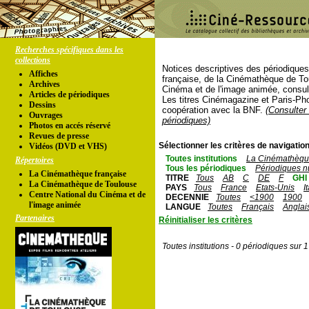
Recherches spécifiques dans les
collections
Notices descriptives des périodique
Affiches
française, de la Cinémathèque de To
Archives
Cinéma et de l'image animée, consul
Articles de périodiques
Les titres Cinémagazine et Paris-Ph
Dessins
coopération avec la BNF.
(Consulter 
Ouvrages
périodiques)
Photos en accés réservé
Revues de presse
Sélectionner les critères de navigation
Vidéos (DVD et VHS)
Toutes institutions
La Cinémathèque
Répertoires
Tous les périodiques
Périodiques n
La Cinémathèque française
TITRE
Tous
AB
C
DE
F
GHI
La Cinémathèque de Toulouse
PAYS
Tous
France
Etats-Unis
I
Centre National du Cinéma et de
DECENNIE
Toutes
<1900
1900
l'image animée
LANGUE
Toutes
Français
Anglai
Partenaires
Réinitialiser les critères
Toutes institutions - 0 périodiques sur 