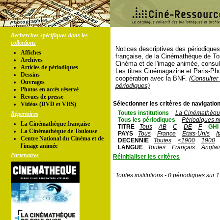
Recherches spécifiques dans les
collections
Notices descriptives des périodique
Affiches
française, de la Cinémathèque de To
Archives
Cinéma et de l'image animée, consul
Articles de périodiques
Les titres Cinémagazine et Paris-Ph
Dessins
coopération avec la BNF.
(Consulter 
Ouvrages
périodiques)
Photos en accés réservé
Revues de presse
Sélectionner les critères de navigation
Vidéos (DVD et VHS)
Toutes institutions
La Cinémathèque
Répertoires
Tous les périodiques
Périodiques n
La Cinémathèque française
TITRE
Tous
AB
C
DE
F
GHI
La Cinémathèque de Toulouse
PAYS
Tous
France
Etats-Unis
I
Centre National du Cinéma et de
DECENNIE
Toutes
<1900
1900
l'image animée
LANGUE
Toutes
Français
Anglai
Partenaires
Réinitialiser les critères
Toutes institutions - 0 périodiques sur 