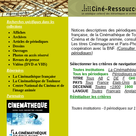
Recherches spécifiques dans les
collections
Notices descriptives des périodique
Affiches
française, de la Cinémathèque de To
Archives
Cinéma et de l'image animée, consul
Articles de périodiques
Les titres Cinémagazine et Paris-Ph
Dessins
coopération avec la BNF.
(Consulter 
Ouvrages
périodiques)
Photos en accés réservé
Revues de presse
Sélectionner les critères de navigation
Vidéos (DVD et VHS)
Toutes institutions
La Cinémathèque
Répertoires
Tous les périodiques
Périodiques n
La Cinémathèque française
TITRE
Tous
AB
C
DE
F
GHI
La Cinémathèque de Toulouse
PAYS
Tous
France
Etats-Unis
I
Centre National du Cinéma et de
DECENNIE
Toutes
<1900
1900
l'image animée
LANGUE
Toutes
Français
Anglai
Partenaires
Réinitialiser les critères
Toutes institutions - 0 périodiques sur 