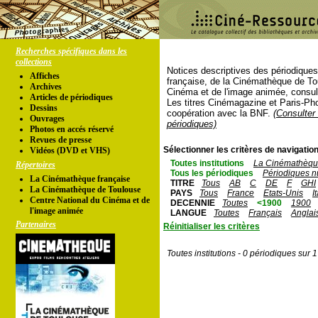
Recherches spécifiques dans les
collections
Notices descriptives des périodique
Affiches
française, de la Cinémathèque de To
Archives
Cinéma et de l'image animée, consul
Articles de périodiques
Les titres Cinémagazine et Paris-Ph
Dessins
coopération avec la BNF.
(Consulter 
Ouvrages
périodiques)
Photos en accés réservé
Revues de presse
Sélectionner les critères de navigation
Vidéos (DVD et VHS)
Toutes institutions
La Cinémathèque
Répertoires
Tous les périodiques
Périodiques n
La Cinémathèque française
TITRE
Tous
AB
C
DE
F
GHI
La Cinémathèque de Toulouse
PAYS
Tous
France
Etats-Unis
I
Centre National du Cinéma et de
DECENNIE
Toutes
<1900
1900
l'image animée
LANGUE
Toutes
Français
Anglai
Partenaires
Réinitialiser les critères
Toutes institutions - 0 périodiques sur 