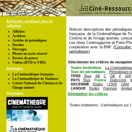
Recherches spécifiques dans les
collections
Notices descriptives des périodique
Affiches
française, de la Cinémathèque de To
Archives
Cinéma et de l'image animée, consul
Articles de périodiques
Les titres Cinémagazine et Paris-Ph
Dessins
coopération avec la BNF.
(Consulter 
Ouvrages
périodiques)
Photos en accés réservé
Revues de presse
Sélectionner les critères de navigation
Vidéos (DVD et VHS)
Toutes institutions
La Cinémathèque
Répertoires
Tous les périodiques
Périodiques n
La Cinémathèque française
TITRE
Tous
AB
C
DE
F
GHI
La Cinémathèque de Toulouse
PAYS
Tous
France
Etats-Unis
I
Centre National du Cinéma et de
DECENNIE
Toutes
<1900
1900
l'image animée
LANGUE
Toutes
Français
Anglai
Partenaires
Réinitialiser les critères
Toutes institutions - 0 périodiques sur 