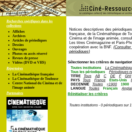
Recherches spécifiques dans les
collections
Notices descriptives des périodique
Affiches
française, de la Cinémathèque de To
Archives
Cinéma et de l'image animée, consul
Articles de périodiques
Les titres Cinémagazine et Paris-Ph
Dessins
coopération avec la BNF.
(Consulter 
Ouvrages
périodiques)
Photos en accés réservé
Revues de presse
Sélectionner les critères de navigation
Vidéos (DVD et VHS)
Toutes institutions
La Cinémathèque
Répertoires
Tous les périodiques
Périodiques n
La Cinémathèque française
TITRE
Tous
AB
C
DE
F
GHI
La Cinémathèque de Toulouse
PAYS
Tous
France
Etats-Unis
Centre National du Cinéma et de
DECENNIE
Toutes
<1900
1900
l'image animée
LANGUE
Toutes
Français
Angla
Partenaires
Réinitialiser les critères
Toutes institutions - 0 périodiques sur 