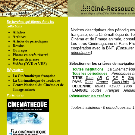
Recherches spécifiques dans les
collections
Notices descriptives des périodique
Affiches
française, de la Cinémathèque de To
Archives
Cinéma et de l'image animée, consul
Articles de périodiques
Les titres Cinémagazine et Paris-Ph
Dessins
coopération avec la BNF.
(Consulter 
Ouvrages
périodiques)
Photos en accés réservé
Revues de presse
Sélectionner les critères de navigation
Vidéos (DVD et VHS)
Toutes institutions
La Cinémathèque
Répertoires
Tous les périodiques
Périodiques n
La Cinémathèque française
TITRE
Tous
AB
C
DE
F
GHI
La Cinémathèque de Toulouse
PAYS
Tous
France
Etats-Unis
I
Centre National du Cinéma et de
DECENNIE
Toutes
<1900
1900
l'image animée
LANGUE
Toutes
Français
Anglai
Partenaires
Réinitialiser les critères
Toutes institutions - 0 périodiques sur 