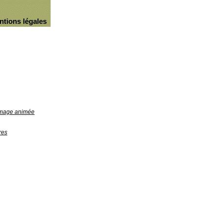
ntions légales
'image animée
res