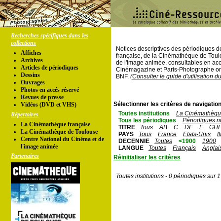
Recherches spécifiques dans les
collections
Notices descriptives des périodiques 
Affiches
française, de la Cinémathèque de Toul
Archives
de l'image animée, consultables en acc
Articles de périodiques
Cinémagazine et Paris-Photographe ont
Dessins
BNF.
(Consulter le guide d'utilisation d
Ouvrages
Photos en accés réservé
Revues de presse
Sélectionner les critères de navigation
Vidéos (DVD et VHS)
Toutes institutions
La Cinémathèque
Répertoires
Tous les périodiques
Périodiques n
La Cinémathèque française
TITRE
Tous
AB
C
DE
F
GHI
La Cinémathèque de Toulouse
PAYS
Tous
France
Etats-Unis
I
Centre National du Cinéma et de
DECENNIE
Toutes
<1900
1900
l'image animée
LANGUE
Toutes
Français
Anglai
Partenaires
Réinitialiser les critères
Toutes institutions - 0 périodiques sur 