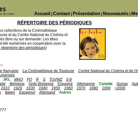
Accueil
Contact
Présentation
Nouveautés
Me
|
|
|
|
RÉPERTOIRE DES PÉRIODIQUES
des collections de la Cinémathèque
ouse et du Centre National du Cinéma et
ès libre ou sur demande. Les titres
 été numérisés en coopération avec la
u répertoire des périodiques)
 :
 française
La Cinémathèque de Toulouse
Centre National du Cinéma et de l
umérisés
JKL
MNO
PQ
R
S
TUVWZ
0-9
talie
Belgique
Grde-Bretagne
Espagne
Allemagne
Canada
Suisse
Aut
1910
1920
1930
1940
1950
1960
1970
1980
1990
>2000
s
Italien
Espagnol
Allemand
Autres
1777