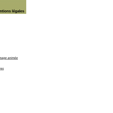
ntions légales
'image animée
res