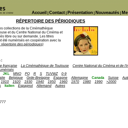
Accueil
Contact
Présentation
Nouveautés
Me
|
|
|
|
RÉPERTOIRE DES PÉRIODIQUES
des collections de la Cinémathèque
ouse et du Centre National du Cinéma et
ès libre ou sur demande. Les titres
 été numérisés en coopération avec la
u répertoire des périodiques)
 :
 française
La Cinémathèque de Toulouse
Centre National du Cinéma et de l
umérisés
JKL
MNO
PQ
R
S
TUVWZ
0-9
talie
Belgique
Grde-Bretagne
Espagne
Allemagne
Canada
Suisse
Aut
1910
1920
1930
1940
1950
1960
1970
1980
1990
>2000
s
Italien
Espagnol
Allemand
Autres
1777