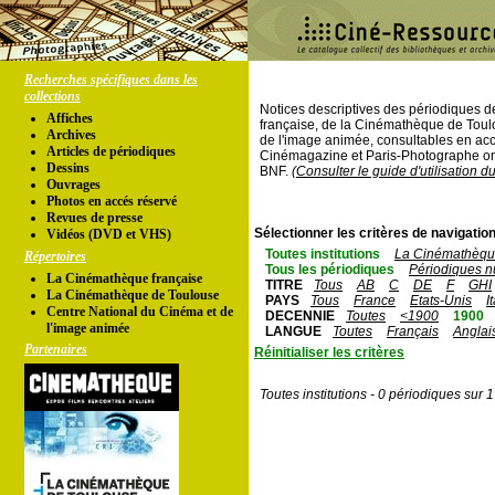
Recherches spécifiques dans les
collections
Notices descriptives des périodiques 
Affiches
française, de la Cinémathèque de Toul
Archives
de l'image animée, consultables en acc
Articles de périodiques
Cinémagazine et Paris-Photographe ont
Dessins
BNF.
(Consulter le guide d'utilisation d
Ouvrages
Photos en accés réservé
Revues de presse
Sélectionner les critères de navigation
Vidéos (DVD et VHS)
Toutes institutions
La Cinémathèque
Répertoires
Tous les périodiques
Périodiques n
La Cinémathèque française
TITRE
Tous
AB
C
DE
F
GHI
La Cinémathèque de Toulouse
PAYS
Tous
France
Etats-Unis
I
Centre National du Cinéma et de
DECENNIE
Toutes
<1900
1900
l'image animée
LANGUE
Toutes
Français
Anglai
Partenaires
Réinitialiser les critères
Toutes institutions - 0 périodiques sur 