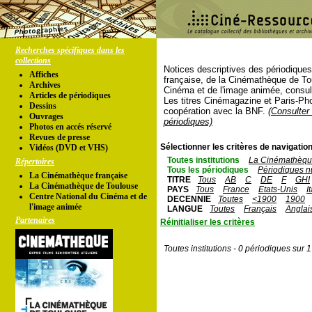
Recherches spécifiques dans les
collections
Notices descriptives des périodique
Affiches
française, de la Cinémathèque de To
Archives
Cinéma et de l'image animée, consul
Articles de périodiques
Les titres Cinémagazine et Paris-Ph
Dessins
coopération avec la BNF.
(Consulter 
Ouvrages
périodiques)
Photos en accés réservé
Revues de presse
Sélectionner les critères de navigation
Vidéos (DVD et VHS)
Toutes institutions
La Cinémathèque
Répertoires
Tous les périodiques
Périodiques n
La Cinémathèque française
TITRE
Tous
AB
C
DE
F
GHI
La Cinémathèque de Toulouse
PAYS
Tous
France
Etats-Unis
I
Centre National du Cinéma et de
DECENNIE
Toutes
<1900
1900
l'image animée
LANGUE
Toutes
Français
Anglai
Partenaires
Réinitialiser les critères
Toutes institutions - 0 périodiques sur 