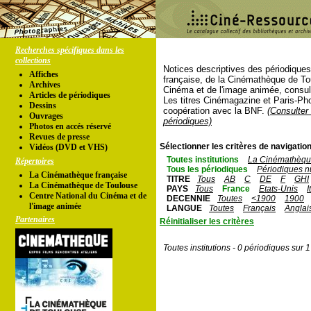
Recherches spécifiques dans les
collections
Notices descriptives des périodique
Affiches
française, de la Cinémathèque de To
Archives
Cinéma et de l'image animée, consul
Articles de périodiques
Les titres Cinémagazine et Paris-Ph
Dessins
coopération avec la BNF.
(Consulter 
Ouvrages
périodiques)
Photos en accés réservé
Revues de presse
Sélectionner les critères de navigation
Vidéos (DVD et VHS)
Toutes institutions
La Cinémathèque
Répertoires
Tous les périodiques
Périodiques n
La Cinémathèque française
TITRE
Tous
AB
C
DE
F
GHI
La Cinémathèque de Toulouse
PAYS
Tous
France
Etats-Unis
I
Centre National du Cinéma et de
DECENNIE
Toutes
<1900
1900
l'image animée
LANGUE
Toutes
Français
Anglai
Partenaires
Réinitialiser les critères
Toutes institutions - 0 périodiques sur 