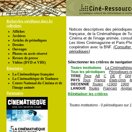
Recherches spécifiques dans les
collections
Notices descriptives des périodique
Affiches
française, de la Cinémathèque de To
Archives
Cinéma et de l'image animée, consul
Articles de périodiques
Les titres Cinémagazine et Paris-Ph
Dessins
coopération avec la BNF.
(Consulter 
Ouvrages
périodiques)
Photos en accés réservé
Revues de presse
Sélectionner les critères de navigation
Vidéos (DVD et VHS)
Toutes institutions
La Cinémathèque
Répertoires
Tous les périodiques
Périodiques n
La Cinémathèque française
TITRE
Tous
AB
C
DE
F
GHI
La Cinémathèque de Toulouse
PAYS
Tous
France
Etats-Unis
I
Centre National du Cinéma et de
DECENNIE
Toutes
<1900
1900
l'image animée
LANGUE
Toutes
Français
Anglai
Partenaires
Réinitialiser les critères
Toutes institutions - 0 périodiques sur 