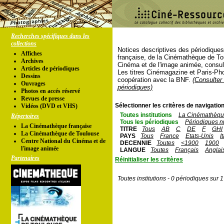
Recherches spécifiques dans les
collections
Notices descriptives des périodique
Affiches
française, de la Cinémathèque de To
Archives
Cinéma et de l'image animée, consul
Articles de périodiques
Les titres Cinémagazine et Paris-Ph
Dessins
coopération avec la BNF.
(Consulter 
Ouvrages
périodiques)
Photos en accés réservé
Revues de presse
Sélectionner les critères de navigation
Vidéos (DVD et VHS)
Toutes institutions
La Cinémathèque
Répertoires
Tous les périodiques
Périodiques n
La Cinémathèque française
TITRE
Tous
AB
C
DE
F
GHI
La Cinémathèque de Toulouse
PAYS
Tous
France
Etats-Unis
I
Centre National du Cinéma et de
DECENNIE
Toutes
<1900
1900
l'image animée
LANGUE
Toutes
Français
Anglai
Partenaires
Réinitialiser les critères
Toutes institutions - 0 périodiques sur 