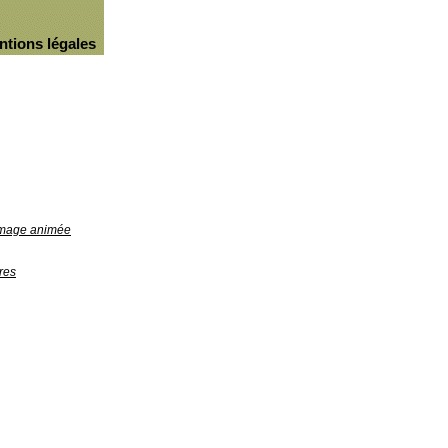
ntions légales
'image animée
res