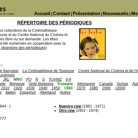
Accueil
Contact
Présentation
Nouveautés
Me
|
|
|
|
RÉPERTOIRE DES PÉRIODIQUES
des collections de la Cinémathèque
ouse et du Centre National du Cinéma et
ès libre ou sur demande. Les titres
 été numérisés en coopération avec la
u répertoire des périodiques)
 :
 française
La Cinémathèque de Toulouse
Centre National du Cinéma et de l
umérisés
JKL
MNO
PQ
R
S
TUVWZ
0-9
talie
Belgique
Grde-Bretagne
Espagne
Allemagne
Canada
Suisse
Aut
1910
1920
1930
1940
1950
1960
1970
1980
1990
>2000
s
Italien
Espagnol
Allemand
Autres
944 - )
Nuestro cine
(1961 - 1971)
Otro cine
(1952 - 1974)
1777