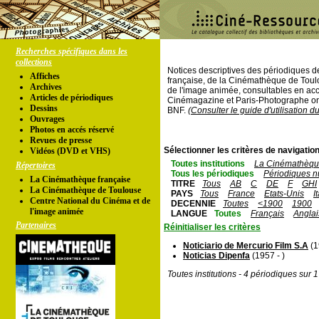
Recherches spécifiques dans les
collections
Notices descriptives des périodiques 
Affiches
française, de la Cinémathèque de Toul
Archives
de l'image animée, consultables en acc
Articles de périodiques
Cinémagazine et Paris-Photographe ont
Dessins
BNF.
(Consulter le guide d'utilisation d
Ouvrages
Photos en accés réservé
Revues de presse
Sélectionner les critères de navigation
Vidéos (DVD et VHS)
Toutes institutions
La Cinémathèque
Répertoires
Tous les périodiques
Périodiques n
La Cinémathèque française
TITRE
Tous
AB
C
DE
F
GHI
La Cinémathèque de Toulouse
PAYS
Tous
France
Etats-Unis
I
Centre National du Cinéma et de
DECENNIE
Toutes
<1900
1900
l'image animée
LANGUE
Toutes
Français
Anglai
Partenaires
Réinitialiser les critères
Noticiario de Mercurio Film S.A
(1
Noticias Dipenfa
(1957 - )
Toutes institutions - 4 périodiques sur 