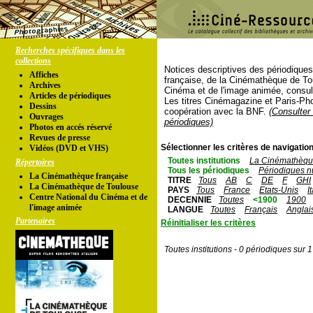
Recherches spécifiques dans les
collections
Notices descriptives des périodique
Affiches
française, de la Cinémathèque de To
Archives
Cinéma et de l'image animée, consul
Articles de périodiques
Les titres Cinémagazine et Paris-Ph
Dessins
coopération avec la BNF.
(Consulter 
Ouvrages
périodiques)
Photos en accés réservé
Revues de presse
Sélectionner les critères de navigation
Vidéos (DVD et VHS)
Toutes institutions
La Cinémathèque
Répertoires
Tous les périodiques
Périodiques n
La Cinémathèque française
TITRE
Tous
AB
C
DE
F
GHI
La Cinémathèque de Toulouse
PAYS
Tous
France
Etats-Unis
I
Centre National du Cinéma et de
DECENNIE
Toutes
<1900
1900
l'image animée
LANGUE
Toutes
Français
Anglai
Partenaires
Réinitialiser les critères
Toutes institutions - 0 périodiques sur 