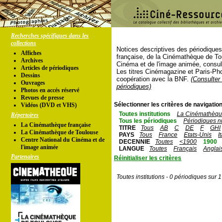
Recherches spécifiques dans les
collections
Notices descriptives des périodique
Affiches
française, de la Cinémathèque de To
Archives
Cinéma et de l'image animée, consul
Articles de périodiques
Les titres Cinémagazine et Paris-Ph
Dessins
coopération avec la BNF.
(Consulter 
Ouvrages
périodiques)
Photos en accés réservé
Revues de presse
Sélectionner les critères de navigation
Vidéos (DVD et VHS)
Toutes institutions
La Cinémathèque
Répertoires
Tous les périodiques
Périodiques n
La Cinémathèque française
TITRE
Tous
AB
C
DE
F
GHI
La Cinémathèque de Toulouse
PAYS
Tous
France
Etats-Unis
I
Centre National du Cinéma et de
DECENNIE
Toutes
<1900
1900
l'image animée
LANGUE
Toutes
Français
Anglai
Partenaires
Réinitialiser les critères
Toutes institutions - 0 périodiques sur 