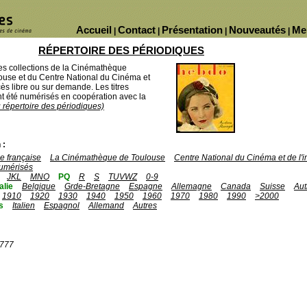
Accueil
Contact
Présentation
Nouveautés
Me
|
|
|
|
RÉPERTOIRE DES PÉRIODIQUES
des collections de la Cinémathèque
ouse et du Centre National du Cinéma et
ès libre ou sur demande. Les titres
 été numérisés en coopération avec la
u répertoire des périodiques)
 :
 française
La Cinémathèque de Toulouse
Centre National du Cinéma et de l
umérisés
JKL
MNO
PQ
R
S
TUVWZ
0-9
talie
Belgique
Grde-Bretagne
Espagne
Allemagne
Canada
Suisse
Aut
1910
1920
1930
1940
1950
1960
1970
1980
1990
>2000
s
Italien
Espagnol
Allemand
Autres
1777