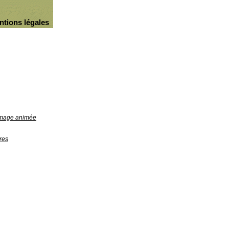
ntions légales
'image animée
res