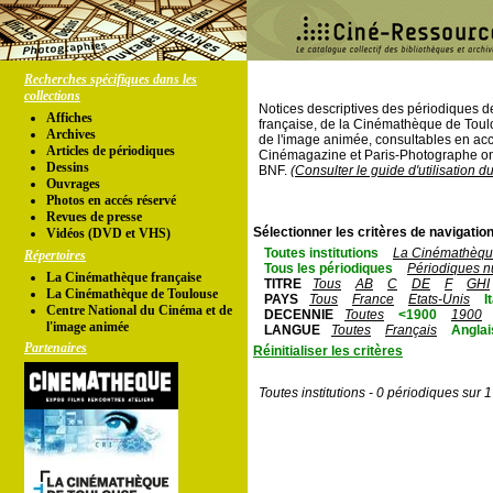
Recherches spécifiques dans les
collections
Notices descriptives des périodiques 
Affiches
française, de la Cinémathèque de Toul
Archives
de l'image animée, consultables en acc
Articles de périodiques
Cinémagazine et Paris-Photographe ont
Dessins
BNF.
(Consulter le guide d'utilisation d
Ouvrages
Photos en accés réservé
Revues de presse
Sélectionner les critères de navigation
Vidéos (DVD et VHS)
Toutes institutions
La Cinémathèque
Répertoires
Tous les périodiques
Périodiques n
La Cinémathèque française
TITRE
Tous
AB
C
DE
F
GHI
La Cinémathèque de Toulouse
PAYS
Tous
France
Etats-Unis
I
Centre National du Cinéma et de
DECENNIE
Toutes
<1900
1900
l'image animée
LANGUE
Toutes
Français
Anglai
Partenaires
Réinitialiser les critères
Toutes institutions - 0 périodiques sur 