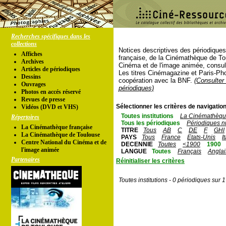
Recherches spécifiques dans les
collections
Notices descriptives des périodique
Affiches
française, de la Cinémathèque de To
Archives
Cinéma et de l'image animée, consul
Articles de périodiques
Les titres Cinémagazine et Paris-Ph
Dessins
coopération avec la BNF.
(Consulter 
Ouvrages
périodiques)
Photos en accés réservé
Revues de presse
Sélectionner les critères de navigation
Vidéos (DVD et VHS)
Toutes institutions
La Cinémathèque
Répertoires
Tous les périodiques
Périodiques n
La Cinémathèque française
TITRE
Tous
AB
C
DE
F
GHI
La Cinémathèque de Toulouse
PAYS
Tous
France
Etats-Unis
I
Centre National du Cinéma et de
DECENNIE
Toutes
<1900
1900
l'image animée
LANGUE
Toutes
Français
Anglai
Partenaires
Réinitialiser les critères
Toutes institutions - 0 périodiques sur 