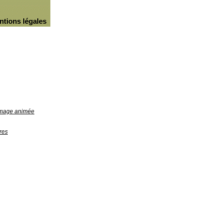
ntions légales
'image animée
res