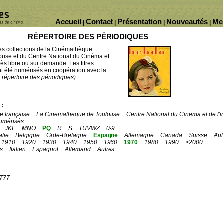
Accueil
Contact
Présentation
Nouveautés
Me
|
|
|
|
RÉPERTOIRE DES PÉRIODIQUES
des collections de la Cinémathèque
ouse et du Centre National du Cinéma et
ès libre ou sur demande. Les titres
 été numérisés en coopération avec la
u répertoire des périodiques)
 :
 française
La Cinémathèque de Toulouse
Centre National du Cinéma et de l
umérisés
JKL
MNO
PQ
R
S
TUVWZ
0-9
talie
Belgique
Grde-Bretagne
Espagne
Allemagne
Canada
Suisse
Aut
1910
1920
1930
1940
1950
1960
1970
1980
1990
>2000
is
Italien
Espagnol
Allemand
Autres
1777