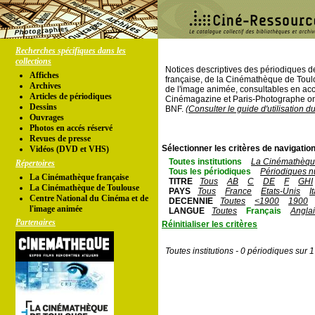
Recherches spécifiques dans les
collections
Notices descriptives des périodiques 
Affiches
française, de la Cinémathèque de Toul
Archives
de l'image animée, consultables en acc
Articles de périodiques
Cinémagazine et Paris-Photographe ont
Dessins
BNF.
(Consulter le guide d'utilisation d
Ouvrages
Photos en accés réservé
Revues de presse
Sélectionner les critères de navigation
Vidéos (DVD et VHS)
Toutes institutions
La Cinémathèque
Répertoires
Tous les périodiques
Périodiques n
La Cinémathèque française
TITRE
Tous
AB
C
DE
F
GHI
La Cinémathèque de Toulouse
PAYS
Tous
France
Etats-Unis
I
Centre National du Cinéma et de
DECENNIE
Toutes
<1900
1900
l'image animée
LANGUE
Toutes
Français
Angla
Partenaires
Réinitialiser les critères
Toutes institutions - 0 périodiques sur 