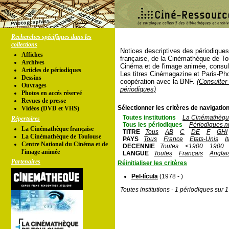
Recherches spécifiques dans les
collections
Notices descriptives des périodique
Affiches
française, de la Cinémathèque de To
Archives
Cinéma et de l'image animée, consul
Articles de périodiques
Les titres Cinémagazine et Paris-Ph
Dessins
coopération avec la BNF.
(Consulter 
Ouvrages
périodiques)
Photos en accés réservé
Revues de presse
Sélectionner les critères de navigation
Vidéos (DVD et VHS)
Toutes institutions
La Cinémathèque
Répertoires
Tous les périodiques
Périodiques n
La Cinémathèque française
TITRE
Tous
AB
C
DE
F
GHI
La Cinémathèque de Toulouse
PAYS
Tous
France
Etats-Unis
I
Centre National du Cinéma et de
DECENNIE
Toutes
<1900
1900
l'image animée
LANGUE
Toutes
Français
Anglai
Partenaires
Réinitialiser les critères
Pel-lícula
(1978 - )
Toutes institutions - 1 périodiques sur 