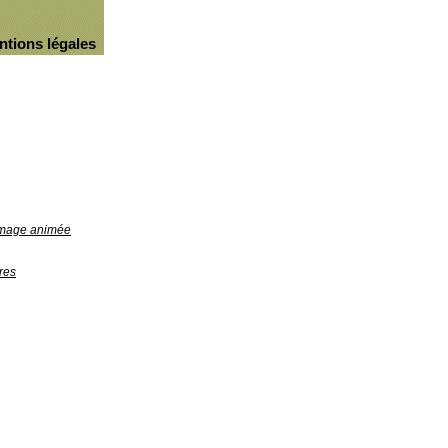
ntions légales
'image animée
res