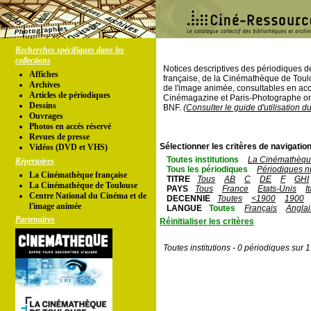
Recherches spécifiques dans les
collections
Notices descriptives des périodiques 
Affiches
française, de la Cinémathèque de Toul
Archives
de l'image animée, consultables en acc
Articles de périodiques
Cinémagazine et Paris-Photographe ont
Dessins
BNF.
(Consulter le guide d'utilisation d
Ouvrages
Photos en accés réservé
Revues de presse
Sélectionner les critères de navigation
Vidéos (DVD et VHS)
Toutes institutions
La Cinémathèque
Répertoires
Tous les périodiques
Périodiques n
La Cinémathèque française
TITRE
Tous
AB
C
DE
F
GHI
La Cinémathèque de Toulouse
PAYS
Tous
France
Etats-Unis
I
Centre National du Cinéma et de
DECENNIE
Toutes
<1900
1900
l'image animée
LANGUE
Toutes
Français
Anglai
Partenaires
Réinitialiser les critères
Toutes institutions - 0 périodiques sur 