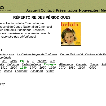
Accueil
Contact
Présentation
Nouveautés
Me
|
|
|
|
RÉPERTOIRE DES PÉRIODIQUES
des collections de la Cinémathèque
ouse et du Centre National du Cinéma et
ès libre ou sur demande. Les titres
 été numérisés en coopération avec la
u répertoire des périodiques)
 :
 française
La Cinémathèque de Toulouse
Centre National du Cinéma et de l
umérisés
JKL
MNO
PQ
R
S
TUVWZ
0-9
talie
Belgique
Grde-Bretagne
Espagne
Allemagne
Canada
Suisse
Aut
1910
1920
1930
1940
1950
1960
1970
1980
1990
>2000
s
Italien
Espagnol
Allemand
Autres
1777