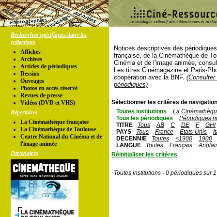
Recherches spécifiques dans les
collections
Notices descriptives des périodique
Affiches
française, de la Cinémathèque de To
Archives
Cinéma et de l'image animée, consul
Articles de périodiques
Les titres Cinémagazine et Paris-Ph
Dessins
coopération avec la BNF.
(Consulter 
Ouvrages
périodiques)
Photos en accés réservé
Revues de presse
Sélectionner les critères de navigation
Vidéos (DVD et VHS)
Toutes institutions
La Cinémathèque
Répertoires
Tous les périodiques
Périodiques n
La Cinémathèque française
TITRE
Tous
AB
C
DE
F
GHI
La Cinémathèque de Toulouse
PAYS
Tous
France
Etats-Unis
I
Centre National du Cinéma et de
DECENNIE
Toutes
<1900
1900
l'image animée
LANGUE
Toutes
Français
Anglai
Partenaires
Réinitialiser les critères
Toutes institutions - 0 périodiques sur 