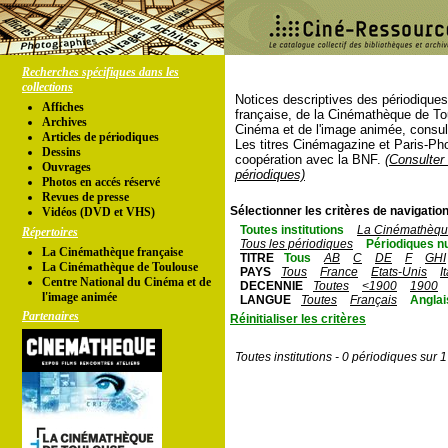
Recherches spécifiques dans les
collections
Notices descriptives des périodique
Affiches
française, de la Cinémathèque de To
Archives
Cinéma et de l'image animée, consul
Articles de périodiques
Les titres Cinémagazine et Paris-Ph
Dessins
coopération avec la BNF.
(Consulter 
Ouvrages
périodiques)
Photos en accés réservé
Revues de presse
Sélectionner les critères de navigation
Vidéos (DVD et VHS)
Toutes institutions
La Cinémathèque
Répertoires
Tous les périodiques
Périodiques n
La Cinémathèque française
TITRE
Tous
AB
C
DE
F
GHI
La Cinémathèque de Toulouse
PAYS
Tous
France
Etats-Unis
I
Centre National du Cinéma et de
DECENNIE
Toutes
<1900
1900
l'image animée
LANGUE
Toutes
Français
Anglai
Partenaires
Réinitialiser les critères
Toutes institutions - 0 périodiques sur 